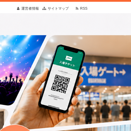
運営者情報
サイトマップ
RSS
疑問や予想外の出来事にも寄り添う情報を発
す