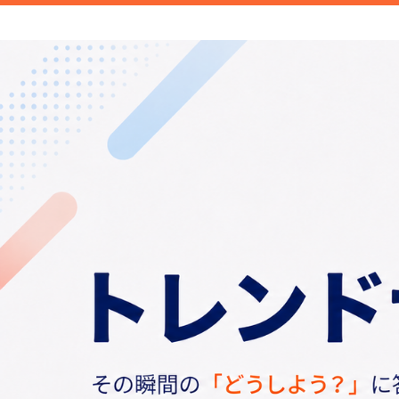
新商品や面白い話題など旬のトレンドを
信します。
トレンドナビ｜旬の