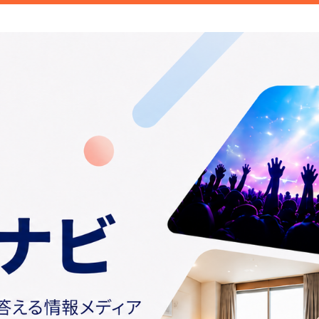
ご紹介しています。みなさんが検索することこそトレンド。日常の
情報や話題の商品をお届けしま