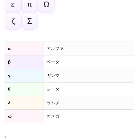
ε
π
Ω
ζ
Σ
α
アルファ
β
ベータ
γ
ガンマ
θ
シータ
λ
ラムダ
ω
オメガ