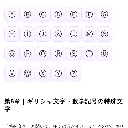
Ⓐ
Ⓑ
Ⓒ
Ⓓ
Ⓔ
Ⓕ
Ⓖ
Ⓗ
Ⓘ
Ⓙ
Ⓚ
Ⓛ
Ⓜ︎
Ⓝ
Ⓞ
Ⓟ
Ⓠ
Ⓡ
Ⓢ
Ⓣ
Ⓤ
Ⓥ
Ⓦ
Ⓧ
Ⓨ
Ⓩ
第5章｜ギリシャ文字・数学記号の特殊文
字
「特殊文字」と聞いて、多くの方がイメージするのが、ギリ