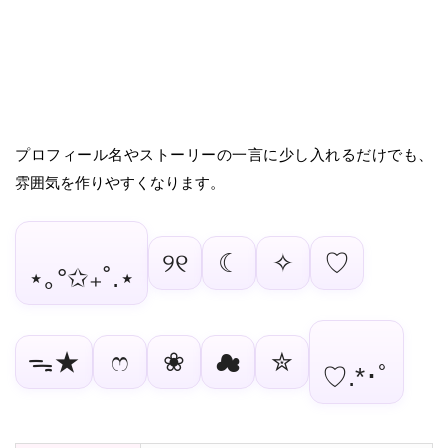
プロフィール名やストーリーの一言に少し入れるだけでも、
雰囲気を作りやすくなります。
୨୧
☾
✧
♡
⋆｡°✩₊˚.⋆
ᯓ★
ෆ
❀
☁
✮
♡.*･ﾟ