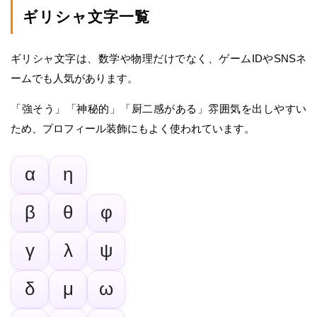
ギリシャ文字一覧
ギリシャ文字は、数学や物理だけでなく、ゲームIDやSNSネ
ームでも人気があります。
「強そう」「神秘的」「厨二感がある」雰囲気を出しやすい
ため、プロフィール装飾にもよく使われています。
α
η
β
θ
φ
γ
λ
ψ
δ
μ
ω