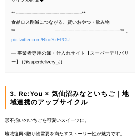
** ┈┈┈┈┈┈┈┈┈┈┈┈┈┈**
食品ロス削減につながる、賢いおやつ・飲み物
** ┈┈┈┈┈┈┈┈┈┈┈┈┈┈**…
pic.twitter.com/RlucSzFPCU
— 事業者専用の卸・仕入れサイト【スーパーデリバリ
ー】 (@superdelivery_J)
3. Re:You × 気仙沼みなといちご｜地
域連携のアップサイクル
形不揃いのいちごを可愛いスイーツに。
地域復興×贈り物需要を満たすストーリー性が魅力です。