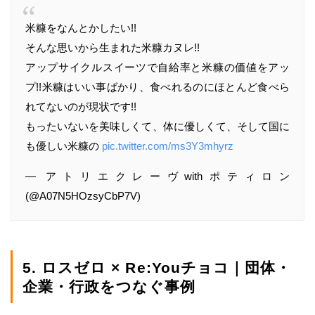
米糠をなんとかしたい!!
そんな思いから生まれた米糠カヌレ!!
アップサイクルスイーツで自給率と米糠の価値をアッ
プ!!米糠はいい事ばかり、食べれるのにほとんど食べら
れてないのが現状です!!
もったいないを美味しくて、体に優しくて、そして国に
も優しい米糠の
pic.twitter.com/ms3Y3mhyrz
— アトリエクレーヴwithポティロン
(@A07N5HOzsyCbP7V)
5. ロスゼロ × Re:Youチョコ｜団体・
企業・行政をつなぐ事例