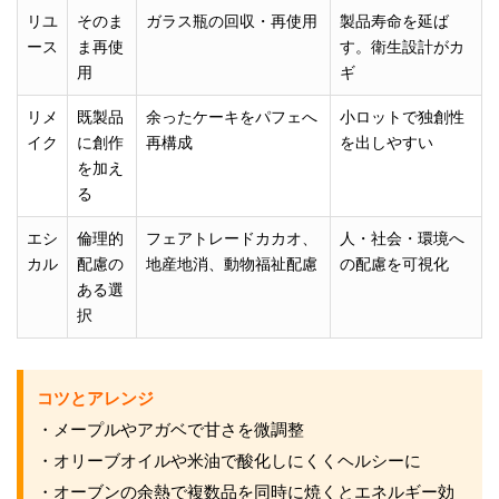
リユ
そのま
ガラス瓶の回収・再使用
製品寿命を延ば
ース
ま再使
す。衛生設計がカ
用
ギ
リメ
既製品
余ったケーキをパフェへ
小ロットで独創性
イク
に創作
再構成
を出しやすい
を加え
る
エシ
倫理的
フェアトレードカカオ、
人・社会・環境へ
カル
配慮の
地産地消、動物福祉配慮
の配慮を可視化
ある選
択
コツとアレンジ
・メープルやアガベで甘さを微調整
・オリーブオイルや米油で酸化しにくくヘルシーに
・オーブンの余熱で複数品を同時に焼くとエネルギー効