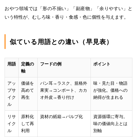
おやつ領域では「形の不揃い」「副産物」「余りやすい」と
いう特性が、むしろ味・香り・食感・色に個性を与えます。
似ている用語との違い（早見表）
用語
定義の
フードの例
ポイント
軸
アッ
価値を
パン耳→ラスク、規格外
味・見た目・物語
プサ
高めて
果実→コンポート、カカ
が強化。価格への
イク
再生
オ外皮→香り付け
納得が生まれる
ル
リサ
原料化
資材の紙箱→パルプ化
資源循環に寄与。
イク
して再
味の価値向上とは
ル
利用
別軸