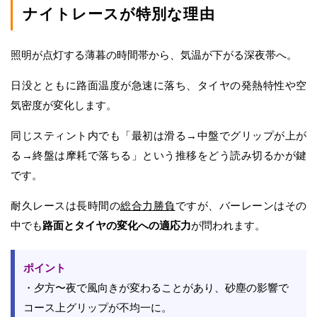
ナイトレースが特別な理由
照明が点灯する薄暮の時間帯から、気温が下がる深夜帯へ。
日没とともに路面温度が急速に落ち、タイヤの発熱特性や空
気密度が変化します。
同じスティント内でも「最初は滑る→中盤でグリップが上が
る→終盤は摩耗で落ちる」という推移をどう読み切るかが鍵
です。
耐久レースは長時間の
総合力勝負
ですが、バーレーンはその
中でも
路面とタイヤの変化への適応力
が問われます。
ポイント
・夕方〜夜で風向きが変わることがあり、砂塵の影響で
コース上グリップが不均一に。