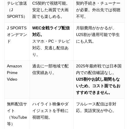
テレビ放送
CS契約で視聴可能。
契約手続き・チューナー
（J
安定した画質で大画
が必要。外出先では視聴
SPORTS）
面でも楽しめる。
不可。
J SPORTS
WEC全戦ライブ配信
月額費用がかかるが、
オンデマン
対応。
U25割が適用可能で学生
ド
スマホ・PC・テレビ
にも人気。
対応、見逃し配信あ
り。
Amazon
過去に一部地域で配
2025年最終戦では日本国
Prime
信実績あり。
内での配信確認なし。
Video
U25割やお試し期間もな
いため、コスト面でもお
すすめできません。
無料配信サ
ハイライト映像やダ
フルレース配信は非対
イト
イジェストを手軽に
応。英語実況が中心。
（YouTube
視聴可能。
等）