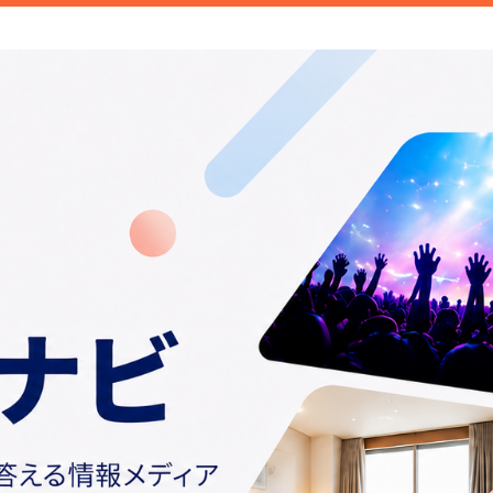
ご紹介しています。みなさんが検索することこそトレンド。日常の
情報や話題の商品をお届けしま