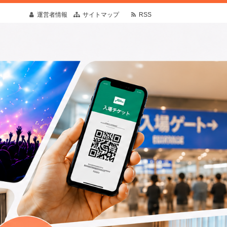
運営者情報
サイトマップ
RSS
疑問や予想外の出来事にも寄り添う情報を発
す