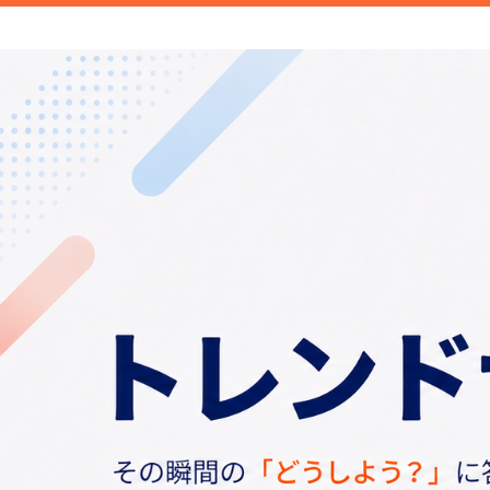
新商品や面白い話題など旬のトレンドを
信します。
トレンドナビ｜旬の