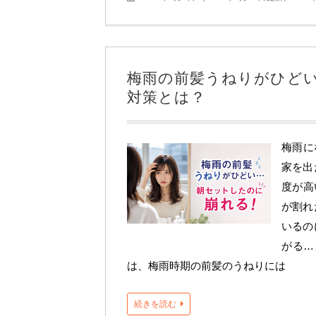
梅雨の前髪うねりがひど
対策とは？
梅雨に
家を出
度が高
が割れ
いるの
がる…
は、梅雨時期の前髪のうねりには
続きを読む