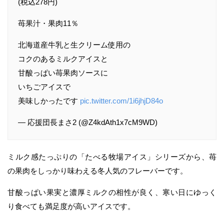
(税込278円)
苺果汁・果肉11％
北海道産牛乳と生クリーム使用の
コクのあるミルクアイスと
甘酸っぱい苺果肉ソースに
いちごアイスで
美味しかったです
pic.twitter.com/1i6jhjD84o
— 応援団長まさ2 (@Z4kdAth1x7cM9WD)
ミルク感たっぷりの「たべる牧場アイス」シリーズから、苺
の果肉をしっかり味わえる冬人気のフレーバーです。
甘酸っぱい果実と濃厚ミルクの相性が良く、寒い日にゆっく
り食べても満足度が高いアイスです。