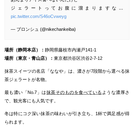
ジェラートってお腹に溜まりますな…
pic.twitter.com/S46oCvweyg
— ブロンシュ (@nikechankeiba)
場所（静岡本店）：
静岡県藤枝市内瀬戸141-1
場所（東京・青山店）：
東京都渋谷区渋谷2-7-12
抹茶スイーツの名店「ななや」は、濃さが7段階から選べる抹
茶ジェラートが名物。
最も濃い「No.7」は
抹茶そのものを食べている
ような濃厚さ
で、観光客にも人気です。
冬は特にコク深い抹茶の味わいが引き立ち、1杯で満足感が得
られます。