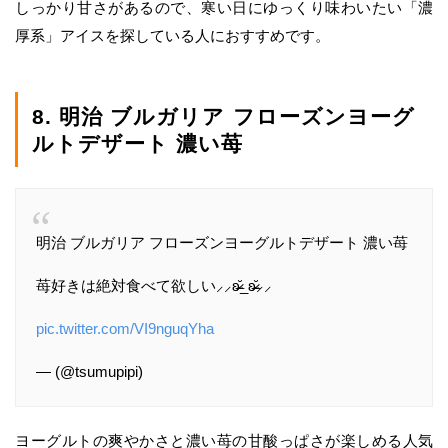
しっかり甘さがあるので、寒い日にゆっくり味わいたい「濃
厚系」アイスを探している人におすすめです。
8. 明治 ブルガリア フローズンヨーグ
ルトデザート 濃い苺
明治 ブルガリア フローズンヨーグルトデザート 濃い苺
苺好きは絶対食べて欲しい⸝⸝ʚ̴̶̷̆_ʚ̴̶̷̆⸝⸝
pic.twitter.com/VI9nguqYha
— (@tsumupipi)
ヨーグルトの爽やかさと濃い苺の甘酸っぱさが楽しめる人気