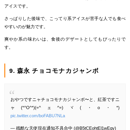
アイスです。
さっぱりした後味で、こってり系アイスが苦手な人でも食べ
やすいのが魅力です。
爽やか系の味わいは、食後のデザートとしてもぴったりで
す。
9. 森永 チョコモナカジャンボ
おやつです️ニャ️チョコモナカジャンボ〜と、紅茶です️ニ
ャ️(*^O^*)(=^ェ^=)ヾ(・o・*)
pic.twitter.com/boFABU7NLa
— 残酷な天使現在通知不具合中 (@B5tCEohtEl1wEgy)