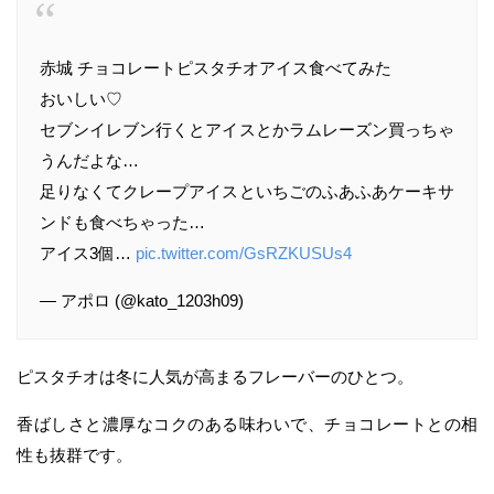
赤城 チョコレートピスタチオアイス食べてみた
おいしい♡
セブンイレブン行くとアイスとかラムレーズン買っちゃ
うんだよな…
足りなくてクレープアイスといちごのふあふあケーキサ
ンドも食べちゃった…
アイス3個…
pic.twitter.com/GsRZKUSUs4
— アポロ (@kato_1203h09)
ピスタチオは冬に人気が高まるフレーバーのひとつ。
香ばしさと濃厚なコクのある味わいで、チョコレートとの相
性も抜群です。