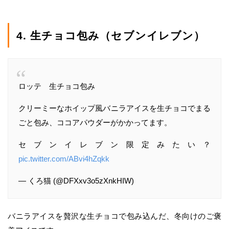
4. 生チョコ包み（セブンイレブン）
ロッテ 生チョコ包み
クリーミーなホイップ風バニラアイスを生チョコでまる
ごと包み、ココアパウダーがかかってます。
セブンイレブン限定みたい？
pic.twitter.com/ABvi4hZqkk
— くろ猫 (@DFXxv3o5zXnkHIW)
バニラアイスを贅沢な生チョコで包み込んだ、冬向けのご褒