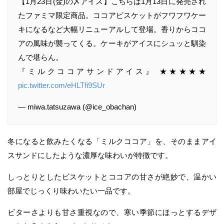
【1月23日(金)の〆アイス】こちらは1月13日に発売され
たファミマ限定商品。ココアビスケットがフワフワケー
キになるなど大幅リニューアルして登場。香りからココ
アの風味が襲ってくる。ケーキがアイスにシュッと馴染
んで堪らん。
『ミルクココアサンドアイス』 ★★★★★
pic.twitter.com/eHLTfi9SUr
— miwa.tatsuzawa (@ice_obachan)
冬になると飲みたくなる「ミルクココア」を、そのままアイ
スサンドにしたような濃厚な味わいが特徴です。
しっとりとしたビスケットとココアの甘さが絶妙で、温かい
部屋でじっくり味わいたい一品です。
ビターさよりも甘さ重視なので、寒い季節にほっとするデザ