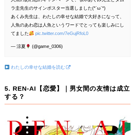
ラ圭先生のサインポスター当選しました(*´ω`*)
あくみ先生は、わたしの幸せな結婚で大好きになって、
人魚のあわ恋は人魚というワードでとっても楽しみにし
てました
pic.twitter.com/7eGujRfoL0
— 涼夏
(@game_0306)
わたしの幸せな結婚を読む
5. REN-AI【恋愛】｜男女間の友情は成立
する？