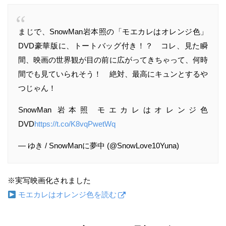
まじで、SnowMan岩本照の「モエカレはオレンジ色」
DVD豪華版に、トートバッグ付き！？ コレ、見た瞬
間、映画の世界観が目の前に広がってきちゃって、何時
間でも見ていられそう！ 絶対、最高にキュンとするや
つじゃん！
SnowMan 岩本照 モエカレはオレンジ色
DVD
https://t.co/K8vqPwetWq
— ゆき / SnowManに夢中 (@SnowLove10Yuna)
※実写映画化されました
モエカレはオレンジ色を読む