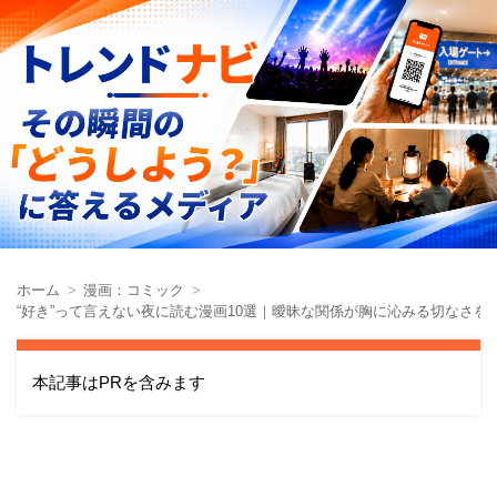
ホーム
漫画：コミック
“好き”って言えない夜に読む漫画10選｜曖昧な関係が胸に沁みる切なさを
本記事はPRを含みます