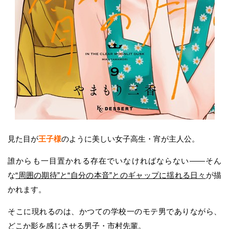
見た目が
王子様
のように美しい女子高生・宵が主人公。
誰からも一目置かれる存在でいなければならない——そん
な
“周囲の期待”と“自分の本音”とのギャップに揺れる日々
が描
かれます。
そこに現れるのは、かつての学校一のモテ男でありながら、
どこか影を感じさせる男子・市村先輩。