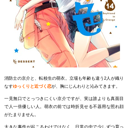
消防士の京介と、転校生の萌衣。立場も年齢も違う2人が織り
なす
ゆっくりと近づく恋
が、胸にじんわりと沁みてきます。
一見無口でとっつきにくい京介ですが、実は誰よりも真面目
で人一倍優しい人。萌衣の前では時折見せる不器用な照れ顔
がたまりません。
大きな事件が起こるわけではなく、日常の中で少しずつ育っ