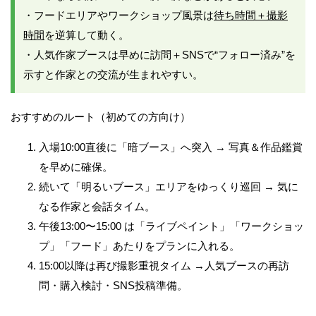
・フードエリアやワークショップ風景は
待ち時間＋撮影
時間
を逆算して動く。
・人気作家ブースは早めに訪問＋SNSで“フォロー済み”を
示すと作家との交流が生まれやすい。
おすすめのルート（初めての方向け）
入場10:00直後に「暗ブース」へ突入 → 写真＆作品鑑賞
を早めに確保。
続いて「明るいブース」エリアをゆっくり巡回 → 気に
なる作家と会話タイム。
午後13:00〜15:00 は「ライブペイント」「ワークショッ
プ」「フード」あたりをプランに入れる。
15:00以降は再び撮影重視タイム →人気ブースの再訪
問・購入検討・SNS投稿準備。