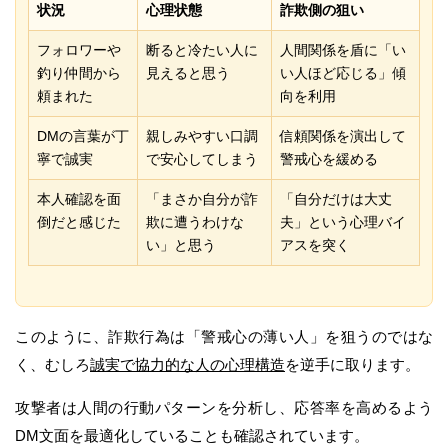
状況
心理状態
詐欺側の狙い
フォロワーや
断ると冷たい人に
人間関係を盾に「い
釣り仲間から
見えると思う
い人ほど応じる」傾
頼まれた
向を利用
DMの言葉が丁
親しみやすい口調
信頼関係を演出して
寧で誠実
で安心してしまう
警戒心を緩める
本人確認を面
「まさか自分が詐
「自分だけは大丈
倒だと感じた
欺に遭うわけな
夫」という心理バイ
い」と思う
アスを突く
このように、詐欺行為は「警戒心の薄い人」を狙うのではな
く、むしろ
誠実で協力的な人の心理構造
を逆手に取ります。
攻撃者は人間の行動パターンを分析し、応答率を高めるよう
DM文面を最適化していることも確認されています。