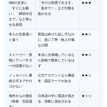
DMの文末に
「今だけ投票できます」
★★★
「すぐにお願
「急ぎで！」など行動を
い」「締切今日
急がせる
まで」など焦ら
せる表現
本人の言葉遣い
普段は砕けた話し方なの
★★☆
と違う
に、急に丁寧・他人行儀
な口調
ストーリー・投
本当に立候補しているな
★★☆
稿にアンバサダ
ら投稿で報告しているは
ーの話題がない
ず
メッセージに番
公式アカウントなら番組
★★☆
組公式タグやロ
名・認証マークがある
ゴがない
海外からの発信
日本語の中に英語が混ざ
★☆☆
（時差・言語混
る、深夜に送信される
在）