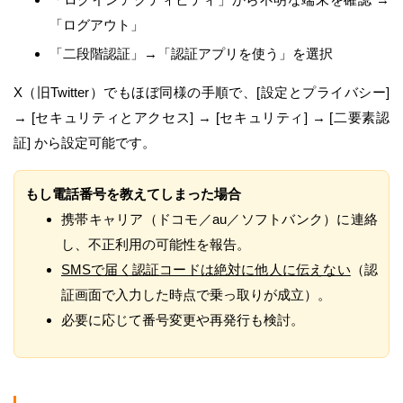
「ログアウト」
「二段階認証」→「認証アプリを使う」を選択
X（旧Twitter）でもほぼ同様の手順で、[設定とプライバシー]
→ [セキュリティとアクセス] → [セキュリティ] → [二要素認
証] から設定可能です。
もし電話番号を教えてしまった場合
携帯キャリア（ドコモ／au／ソフトバンク）に連絡
し、不正利用の可能性を報告。
SMSで届く認証コードは絶対に他人に伝えない
（認
証画面で入力した時点で乗っ取りが成立）。
必要に応じて番号変更や再発行も検討。