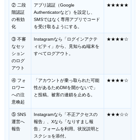
② 二段
アプリ認証（Google
★★★★★
階認証
Authenticatorなど）を設定し、
の有効
SMSではなく専用アプリでコード
化
を受け取るようにする。
③ 不審
Instagramなら「ログインアクテ
★★★★☆
なセッ
ィビティ」から、見知らぬ端末を
ション
すべてログアウト。
のログ
アウト
④ フォ
「アカウントが乗っ取られた可能
★★★★☆
ロワー
性があるためDMを開かないで」
への注
と投稿。被害の連鎖を止める。
意喚起
⑤ SNS
Instagramなら「不正アクセスの
★★★☆☆
運営へ
報告」、Xなら「なりすまし報
報告
告」フォームを利用。状況説明と
スクショを添付。