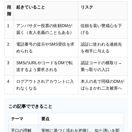
段
起きていること
リスク
階
1
アンバサダー投票の依頼DMが
信頼を装い警戒心を下
届く（友人名義のこともある）
げる
2
電話番号の提示やSMS受信を求
認証に使われる連絡先
められる
を相手に与える
3
SMSのURLやコードをDMで転
認証コードの横取り→
送するよう要求される
乗っ取りの入口
4
ログアウトされアカウントに入
本人の名で同様のDMが
れなくなる
ばらまかれ二次被害へ
この記事でできること
テーマ
要点
手口の理解
実例に基づく流れを把握し、似た誘いを即