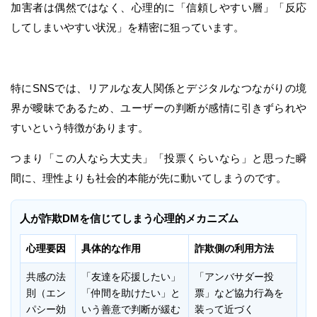
加害者は偶然ではなく、心理的に「信頼しやすい層」「反応
してしまいやすい状況」を精密に狙っています。
特にSNSでは、リアルな友人関係とデジタルなつながりの境
界が曖昧であるため、ユーザーの判断が感情に引きずられや
すいという特徴があります。
つまり「この人なら大丈夫」「投票くらいなら」と思った瞬
間に、理性よりも社会的本能が先に動いてしまうのです。
人が詐欺DMを信じてしまう心理的メカニズム
心理要因
具体的な作用
詐欺側の利用方法
共感の法
「友達を応援したい」
「アンバサダー投
則（エン
「仲間を助けたい」と
票」など協力行為を
パシー効
いう善意で判断が緩む
装って近づく