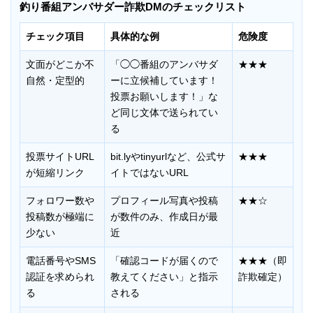
釣り番組アンバサダー詐欺DMのチェックリスト
チェック項目
具体的な例
危険度
文面がどこか不
「◯◯番組のアンバサダ
★★★
自然・定型的
ーに立候補しています！
投票お願いします！」な
ど同じ文体で送られてい
る
投票サイトURL
bit.lyやtinyurlなど、公式サ
★★★
が短縮リンク
イトではないURL
フォロワー数や
プロフィール写真や投稿
★★☆
投稿数が極端に
が数件のみ、作成日が最
少ない
近
電話番号やSMS
「確認コードが届くので
★★★（即
認証を求められ
教えてください」と指示
詐欺確定）
る
される