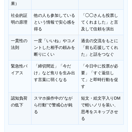
果）
社会的証
他の人も参加している
「◯◯さんも投票し
明の原理
という情報で安心感を
てくれました」と言
得る
及して信頼を演出
一貫性の
一度「いいね」やコメ
過去の交流をもとに
法則
ントした相手の頼みを
「前も応援してくれ
断りにくい
た」と話をつなぐ
緊急性バ
「締切間近」「今だ
「今日中に投票が必
イアス
け」など焦りを生み出
要」「すぐ返信し
す言葉に弱くなる
て」と即時行動を促
す
認知負荷
スマホ操作中の“なが
短文・絵文字入りDM
の低下
ら行動”で警戒心が鈍
で軽いノリを装い、
る
思考をスキップさせ
る