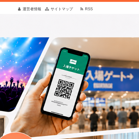
運営者情報
サイトマップ
RSS
疑問や予想外の出来事にも寄り添う情報を発
す