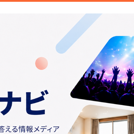
ご紹介しています。みなさんが検索することこそトレンド。日常の
情報や話題の商品をお届けしま