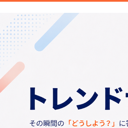
新商品や面白い話題など旬のトレンドを
信します。
トレンドナビ｜旬の