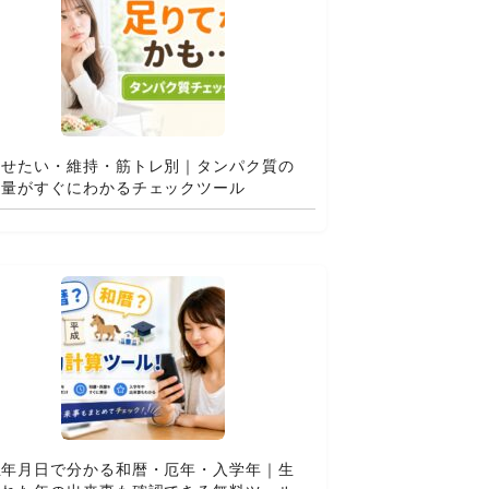
痩せたい・維持・筋トレ別｜タンパク質の
適量がすぐにわかるチェックツール
生年月日で分かる和暦・厄年・入学年｜生