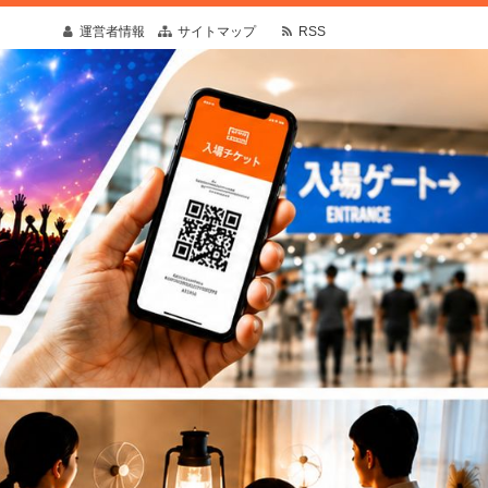
運営者情報
サイトマップ
RSS
疑問や予想外の出来事にも寄り添う情報を発
す