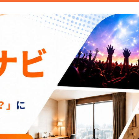
ご紹介しています。みなさんが検索することこそトレンド。日常の
情報や話題の商品をお届けしま