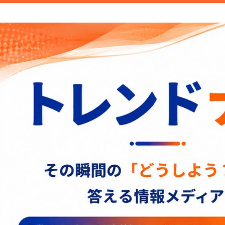
新商品や面白い話題など旬のトレンドを
信します。
トレンドナビ｜旬の