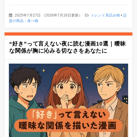
2025年7月27日
（
2026年7月16日更新
）
トレンド系読み物
•
話
題の商品：食べ物
“好き”って言えない夜に読む漫画10選｜曖昧
な関係が胸に沁みる切なさをあなたに