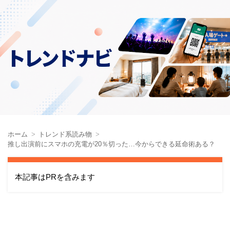
ホーム
トレンド系読み物
推し出演前にスマホの充電が20％切った…今からできる延命術ある？
本記事はPRを含みます