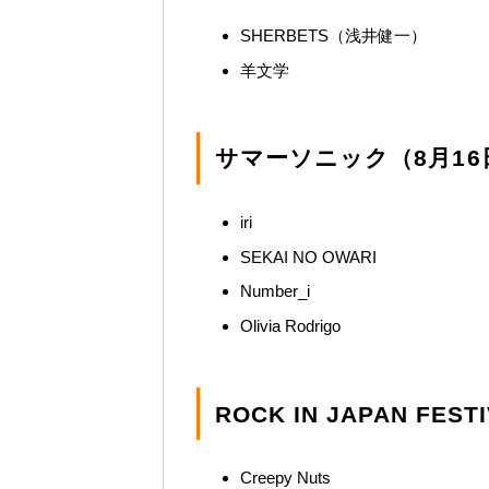
SHERBETS（浅井健一）
羊文学
サマーソニック（8月16
iri
SEKAI NO OWARI
Number_i
Olivia Rodrigo
ROCK IN JAPAN FE
Creepy Nuts