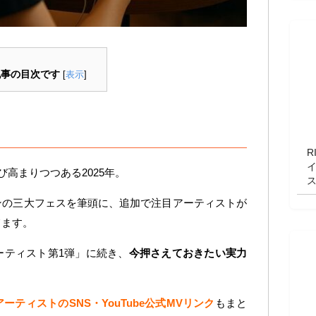
記事の目次です
[
表示
]
R
高まりつつある2025年。
ンの三大フェスを筆頭に、追加で注目アーティストが
てます。
ーティスト第1弾」に続き、
今押さえておきたい実力
アーティストのSNS・YouTube公式MVリンク
もまと