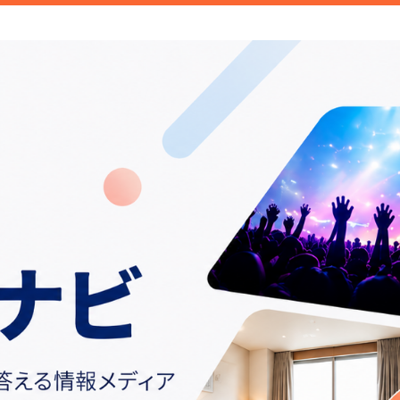
ご紹介しています。みなさんが検索することこそトレンド。日常の
情報や話題の商品をお届けしま