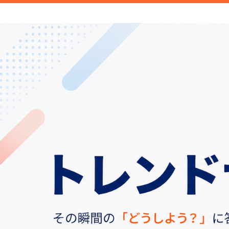
新商品や面白い話題など旬のトレンドを
信します。
トレンドナビ｜旬の