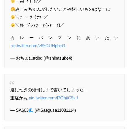
＼ﾈｶﾞｲｺﾞﾄ?／
みーみちゃんがしたいことや欲しいものはなーに
＼ﾝｰｰｰ ｿｰﾀﾅｧｰ／
＼ｶﾚｰﾊﾟﾝﾏﾝ ﾆ ｱｲﾀｧｰｰｲ!／
カ レ ー パ ン マ ン に あ い た い
pic.twitter.com/v89DUHpbcG
— おちょに#dbd (@shibasuke4)
遂に七夕の短冊にまで書いてしまった…
重症かも
pic.twitter.com/l7OhitC9zJ
— SA663
(@Saegusa11081114)