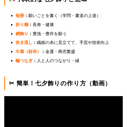
短冊
：
願いごとを書く（学問・書道の上達）
折り鶴
：
長寿・健康
網飾り
：
豊漁・豊作を願う
吹き流し
：
織姫の糸に見立てて、手芸や技術向上
巾着（財布）
：
金運・商売繁盛
輪つなぎ
：
人と人のつながり・縁
✂ 簡単！七夕飾りの作り方（動画）