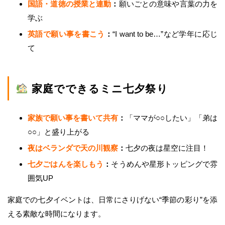
国語・道徳の授業と連動
：
願いごとの意味や言葉の力を
学ぶ
英語で願い事を書こう
：
“I want to be…”など学年に応じ
て
家庭でできるミニ七夕祭り
家族で願い事を書いて共有
：
「ママが○○したい」「弟は
○○」と盛り上がる
夜はベランダで天の川観察
：
七夕の夜は星空に注目！
七夕ごはんを楽しもう
：
そうめんや星形トッピングで雰
囲気UP
家庭での七夕イベントは、日常にさりげない“季節の彩り”を添
える素敵な時間になります。