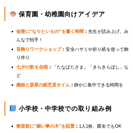
保育園・幼稚園向けアイデア
短冊に“なりたいもの”を書く時間
：
先生が読み上げ、み
んなで拍手！
笹飾りワークショップ
：
安全ハサミや折り紙を使って飾
り作り
七夕の歌を合唱
：
「たなばたさま」「きらきらぼし」な
ど
織姫と彦星の紙芝居タイム
：
静かに集中できる時間を
小学校・中学校での取り組み例
教室前に“願い事の木”を設置
：
1人1枚、匿名でもOK