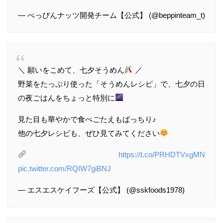
— べっぴんナッツ開発チーム【公式】 (@beppinteam_t)
＼ 願いをこめて、七夕そうめん
／
野菜をたっぷり使った「そうめんレシピ」で、七夕の日
の夜ごはんをちょっと特別に
見た目も華やかで食べごたえもばっちり♪
他の七夕レシピも、ぜひ見てみてください
https://t.co/PRHDTVxgMN
pic.twitter.com/RQIW7giBNJ
— エスエスケイフーズ【公式】 (@sskfoods1978)