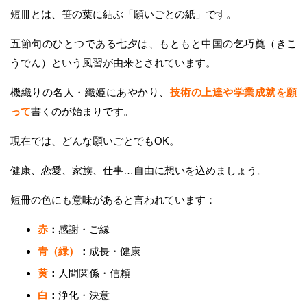
短冊とは、笹の葉に結ぶ「願いごとの紙」です。
五節句のひとつである七夕は、もともと中国の乞巧奠（きこ
うでん）という風習が由来とされています。
機織りの名人・織姫にあやかり、
技術の上達や学業成就を願
って
書くのが始まりです。
現在では、どんな願いごとでもOK。
健康、恋愛、家族、仕事…自由に想いを込めましょう。
短冊の色にも意味があると言われています：
赤
：
感謝・ご縁
青（緑）
：
成長・健康
黄
：
人間関係・信頼
白
：
浄化・決意