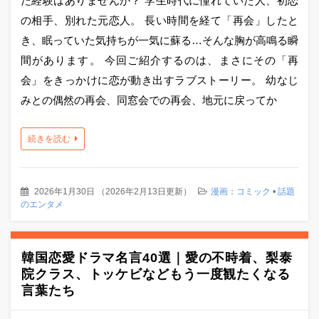
た経験はありませんか？ 学生時代に憧れていた人、初恋
の相手、別れた元恋人。 長い時間を経て「再会」したと
き、眠っていた気持ちが一気に蘇る…そんな胸が高鳴る瞬
間があります。 今回ご紹介するのは、まさにその「再
会」をきっかけに恋が動き出すラブストーリー。 幼なじ
みとの偶然の再会、同窓会での再会、地元に戻ってか
続きを読む
2026年1月30日
（
2026年2月13日更新
）
漫画：コミック
•
話題
のエンタメ
韓国恋愛ドラマ名言40選｜愛の不時着、梨泰
院クラス、トッケビなどもう一度観たくなる
言葉たち