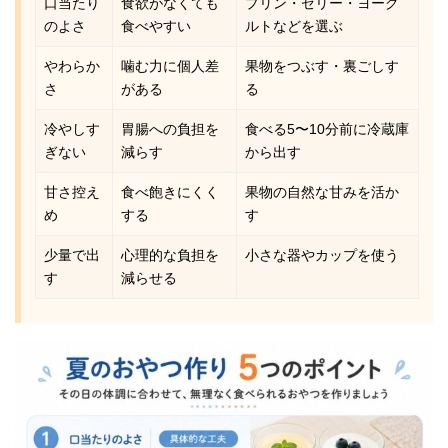
口当たり
食欲がなくても
プリン・ゼリー・ヨーグ
のよさ
食べやすい
ルトなどを選ぶ
やわらか
噛む力に個人差
果物をつぶす・裏ごしす
さ
がある
る
冷やしす
胃腸への負担を
食べる5〜10分前に冷蔵庫
ぎない
減らす
から出す
甘さ控え
食べ飽きにくく
果物の自然な甘みを活か
め
する
す
少量で出
心理的な負担を
小さな器やカップを使う
す
減らせる