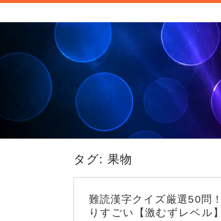
新商品や面白い話題など旬のトレンドを
信します。
トレンドナビ｜旬の
タグ:
果物
難読漢字クイズ厳選50問
りすごい【激むずレベル