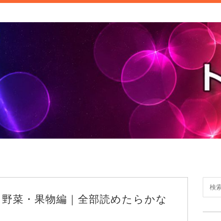
ご紹介しています。みなさんが検索することこそトレンド。日常の
情報や話題の商品をお届けしま
！野菜・果物編｜全部読めたらかな
】