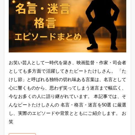
お笑い芸人として一時代を築き、映画監督・作家・司会者
としても多方面で活躍してきたビートたけしさん。 「た
けし節」と呼ばれる独特の切れ味ある言葉は、名言として
心に響くものから、思わず笑ってしまう迷言まで幅広く、
今なお多くの人に語り継がれています。 本記事では、そ
んなビートたけしさんの 名言・格言・迷言を50選 に厳選
し、実際のエピソードや背景とともにご紹介します。 お
笑