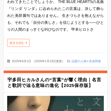
われてきたことでしょうか。 THE BLUE HEARTSの名曲
『リンダ リンダ』に込められたこの言葉は、決して飾ら
れた美辞麗句ではありません。 生きづらさを抱えながら
も、それでも「自分の美しさ」を信じようとする――ひと
りの人間のまっすぐな叫びなのです。 甲本ヒロトさ
続きを読む
2025年8月1日
（
2026年1月19日更新
）
話題の人物
•
音楽関連
宇多田ヒカルさんの“言葉”が響く理由｜名言
と歌詞で辿る意味の進化【2025保存版】