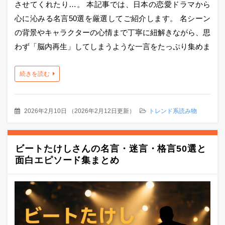
させてくれたり…。 本記事では、日本の恋愛ドラマから
心に沁みる名言50選を厳選してご紹介します。 名シーン
の背景やキャラクターの心情まで丁寧に紐解きながら、思
わず「脳内再生」してしまうような一言をたっぷり集めま
続きを読む
2026年2月10日
（
2026年2月12日更新
）
トレンド系読み物
ビートたけしさんの名言・迷言・格言50選と
面白エピソード集まとめ