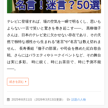
テレビに登場すれば、場の空気を一瞬で明るくし、思いも
よらない一言で笑いと驚きを巻き起こす——。 黒柳徹子
さんは、日本のテレビ史に欠かせない存在であり、その天
然で独特な感性から生まれる“迷言”や“名言”は数え切れま
せん。 長寿番組『徹子の部屋』や司会を務めた紅白歌合
戦、さらにはバラエティやトークイベントなど、その舞台
は実に多彩。 時に鋭く、時にお茶目で、時に予測不能
——。
続きを読む
2025年8月11日
（
2026年3月13日更新
）
話題の人物