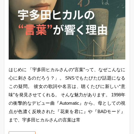
はじめに 「宇多田ヒカルさんの“言葉”って、なぜこんなに
心に刺さるのだろう？」。 SNSでもたびたび話題になる
この疑問。 彼女の歌詞や名言は、聴くたびに新しい“意
味”を発見させてくれる。 そんな魅力があります。 1998年
の衝撃的なデビュー曲『Automatic』から、母としての視
点が色濃く反映された『花束を君に』や『BADモード』
まで、宇多田ヒカルさんの言葉は常