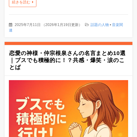
続きを読む
2025年7月11日
（
2026年1月19日更新
）
話題の人物
•
音楽関
連
恋愛の神様・仲宗根泉さんの名言まとめ10選
｜ブスでも積極的に！？共感・爆笑・涙のこ
とば