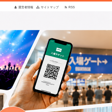
運営者情報
サイトマップ
RSS
疑問や予想外の出来事にも寄り添う情報を発
す