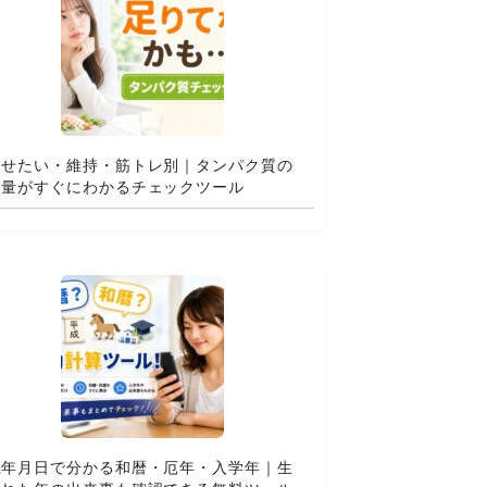
痩せたい・維持・筋トレ別｜タンパク質の
適量がすぐにわかるチェックツール
生年月日で分かる和暦・厄年・入学年｜生