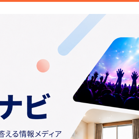
ご紹介しています。みなさんが検索することこそトレンド。日常の
情報や話題の商品をお届けしま