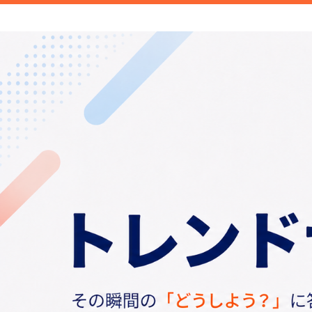
新商品や面白い話題など旬のトレンドを
信します。
トレンドナビ｜旬の