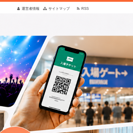
運営者情報
サイトマップ
RSS
疑問や予想外の出来事にも寄り添う情報を発
す