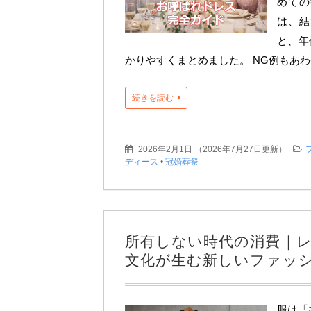
めての
は、結
と、年
かりやすくまとめました。 NG例もあ
続きを読む
2026年2月1日
（
2026年7月27日更新
）
ディース
•
冠婚葬祭
所有しない時代の消費｜
文化が生む新しいファッ
服は「