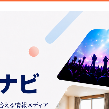
ご紹介しています。みなさんが検索することこそトレンド。日常の
情報や話題の商品をお届けしま