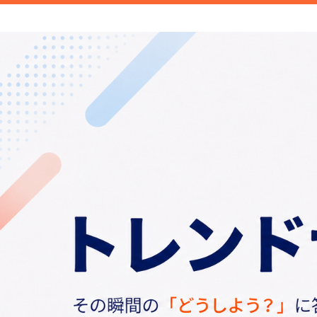
新商品や面白い話題など旬のトレンドを
信します。
トレンドナビ｜旬の