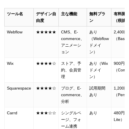
ツール名
デザイン自
主な機能
無料プラ
有料開
由度
ン
（税抜/
Webflow
★★★★★
CMS、E-
あり
2,400円
commerce、
（Webflow
（Basi
アニメーシ
ドメイ
ョン
ン）
Wix
★★★★☆
ストア、予
あり（Wix
900円
約、会員管
ドメイ
（Comb
理
ン）
Squarespace
★★★★☆
ブログ、E-
試用期間
1,200円
commerce、
あり
（Perso
分析
Carrd
★★★☆☆
シングルペ
あり
480円（
ージ、フォ
Lite）
ーム連携