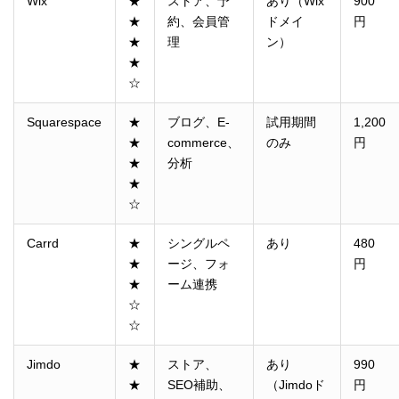
Wix
★
ストア、予
あり（Wix
900
★
約、会員管
ドメイ
円
★
理
ン）
★
☆
Squarespace
★
ブログ、E-
試用期間
1,200
★
commerce、
のみ
円
★
分析
★
☆
Carrd
★
シングルペ
あり
480
★
ージ、フォ
円
★
ーム連携
☆
☆
Jimdo
★
ストア、
あり
990
★
SEO補助、
（Jimdoド
円