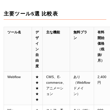
主要ツール5選 比較表
ツール名
デ
主な機能
無料プラ
有料
ザ
ン
開始
イ
価格
ン
（税
自
抜/
由
月）
度
Webflow
★
CMS、E-
あり
2,400
★
commerce、
（Webflow
円
★
アニメーシ
ドメイ
★
ョン
ン）
★