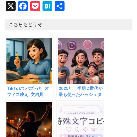
X
Facebook
Pocket
Hatena
共
有
こちらもどうぞ
TikTokでバズった“オ
2025年上半期 Z世代が
フィス映え”文房具
最も使ったハッシュタ
TOP5
グ＆流行語まとめ｜“エ
ッホエッホ”から“令和
の米騒動”まで