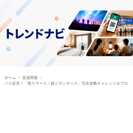
ホーム
音楽関連
バズ必至！「怒りマーク／超☆ヤンキース」完全攻略チャレンジ＆ブログ