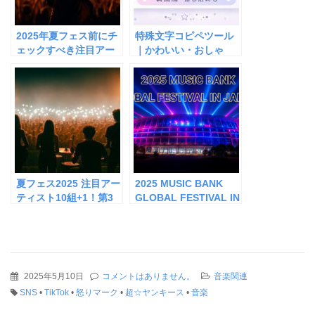
2025年夏フェス前にチ
特殊文字コピペツール
ェックすべき注目アー
｜かわいい・おしゃ
ティスト15選｜話題の
れ・ハート・数学記号
楽曲＆出演フェスも紹
一覧
介
夏フェス2025 注目アー
2025 MUSIC BANK
ティスト10組+1！第3
GLOBAL FESTIVAL IN
弾【新たに話題の顔ぶ
JAPAN｜出演者・日
れ】公式MV・SNSリン
程・チケット・倍率・
クあり
配信情報まとめ
2025年5月10日
コメントはありません。
音楽関連
SNS
•
TikTok
•
怒りマーク
•
超☆ヤンキース
•
音楽