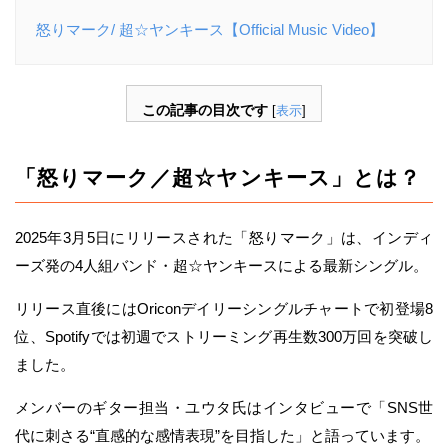
怒りマーク/ 超☆ヤンキース【Official Music Video】
この記事の目次です
[
表示
]
「怒りマーク／超☆ヤンキース」とは？
2025年3月5日にリリースされた「怒りマーク」は、インディ
ーズ発の4人組バンド・超☆ヤンキースによる最新シングル。
リリース直後にはOriconデイリーシングルチャートで初登場8
位、Spotifyでは初週でストリーミング再生数300万回を突破し
ました。
メンバーのギター担当・ユウタ氏はインタビューで「SNS世
代に刺さる“直感的な感情表現”を目指した」と語っています。