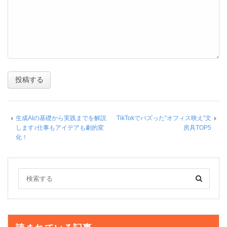
生成AIの基礎から実践までを解説
TikTokでバズった“オフィス映え”文
します♪仕事もアイデアも劇的変
房具TOP5
化！