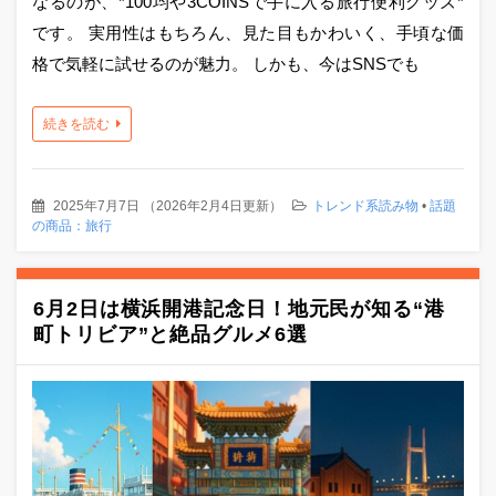
なるのが、*100均や3COINSで手に入る旅行便利グッズ*
です。 実用性はもちろん、見た目もかわいく、手頃な価
格で気軽に試せるのが魅力。 しかも、今はSNSでも
続きを読む
2025年7月7日
（
2026年2月4日更新
）
トレンド系読み物
•
話題
の商品：旅行
6月2日は横浜開港記念日！地元民が知る“港
町トリビア”と絶品グルメ6選