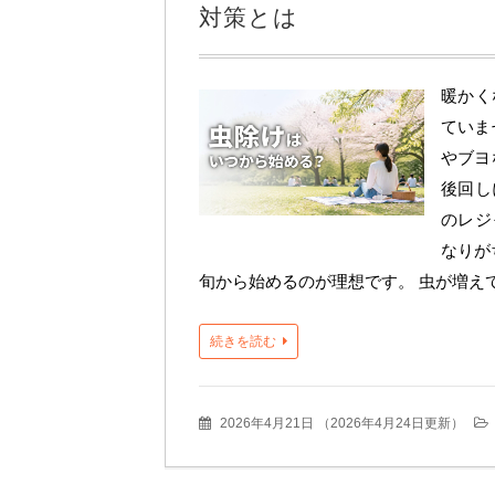
対策とは
暖かく
ていま
やブヨ
後回し
のレジ
なりが
旬から始めるのが理想です。 虫が増え
続きを読む
2026年4月21日
（
2026年4月24日更新
）