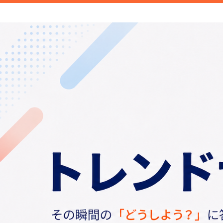
新商品や面白い話題など旬のトレンドを
信します。
トレンドナビ｜旬の