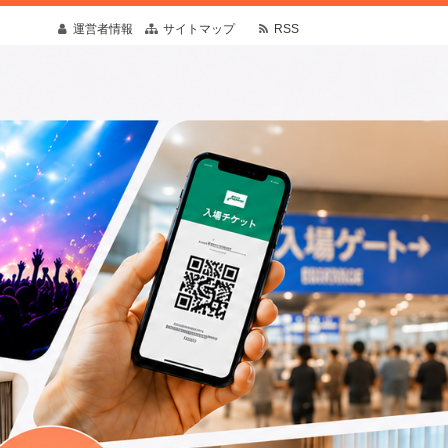
運営者情報
サイトマップ
RSS
疑問や予想外の出来事にも寄り添う情報を発
す