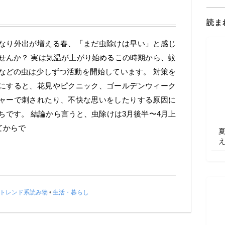
読ま
なり外出が増える春、「まだ虫除けは早い」と感じ
せんか？ 実は気温が上がり始めるこの時期から、蚊
などの虫は少しずつ活動を開始しています。 対策を
にすると、花見やピクニック、ゴールデンウィーク
ャーで刺されたり、不快な思いをしたりする原因に
ちです。 結論から言うと、虫除けは3月後半〜4月上
てからで
トレンド系読み物
•
生活・暮らし