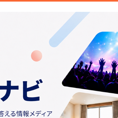
ご紹介しています。みなさんが検索することこそトレンド。日常の
情報や話題の商品をお届けしま