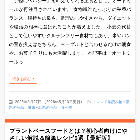
「手軽にヘルシー」を叶えてくれる主食として、オートミ
ールが再注目されています。 食物繊維たっぷりの栄養バ
ランス、腹持ちの良さ、調理のしやすさから、ダイエット
や腸活の相棒に選ばれることが増えました。 小麦の代替
として使いやすいグルテンフリー食材でもあり、米やパン
の置き換えはもちろん、ヨーグルトと合わせるだけの朝食
や、お菓子作りにも大活躍します。 本記事は「オートミ
ールっ
続きを読む
2025年8月27日
（
2026年5月13日更新
）
トレンド系読み物
•
話
題の商品：健康
•
話題の商品：食べ物
プラントベースフードとは？初心者向けにや
さしい解説＆簡単レシピ5選【最新版】