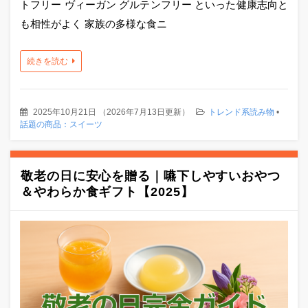
トフリー ヴィーガン グルテンフリー といった健康志向と
も相性がよく 家族の多様な食ニ
続きを読む
2025年10月21日
（
2026年7月13日更新
）
トレンド系読み物
•
話題の商品：スイーツ
敬老の日に安心を贈る｜嚥下しやすいおやつ
＆やわらか食ギフト【2025】