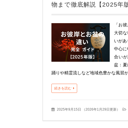
物まで徹底解説【2025年
「お彼
大切な
いがあ
中心に
合いが
盆：夏
踊りや精霊流しなど地域色豊かな風習
続きを読む
2025年9月15日
（
2026年1月29日更新
）