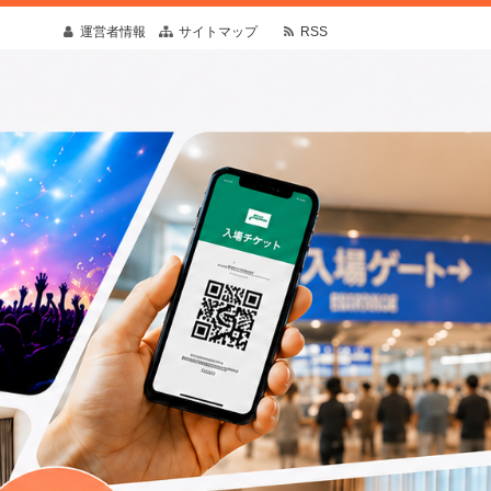
運営者情報
サイトマップ
RSS
疑問や予想外の出来事にも寄り添う情報を発
す