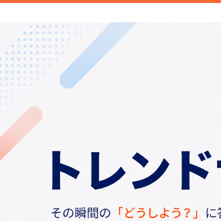
新商品や面白い話題など旬のトレンドを
信します。
トレンドナビ｜旬の